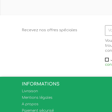
Recevez nos offres spéciales
Vou
tro
cond
conf
INFORMATIONS
Livraison
Mentions légales
A propos
Paiement sécurisé