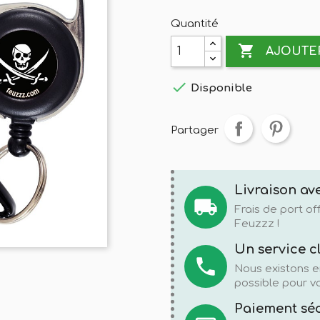
Quantité

AJOUTER

Disponible
Partager
Livraison ave
local_shipping
Frais de port o
Feuzzz !
Un service c
local_phone
Nous existons e
possible pour vo
Paiement sé