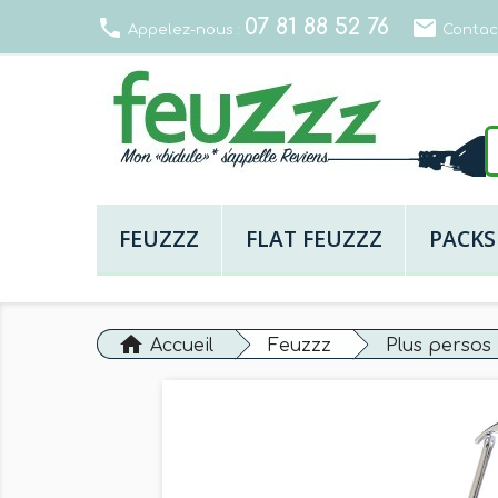
07 81 88 52 76
local_phone
email
Appelez-nous :
Contac
FEUZZZ
FLAT FEUZZZ
PACKS
home
Accueil
Feuzzz
Plus persos