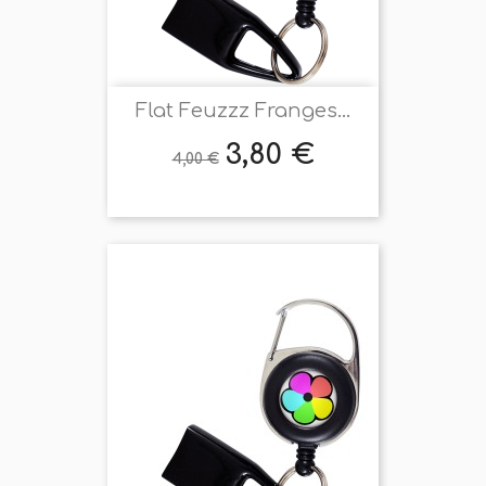
Flat Feuzzz Franges...
3,80 €
Prix
Prix
4,00 €
de
base