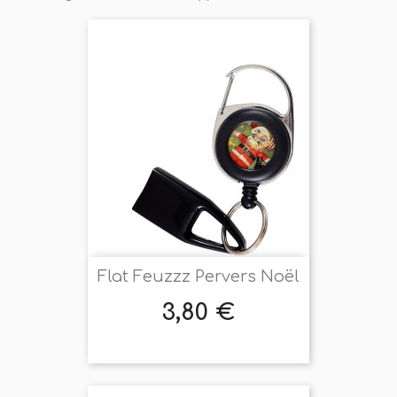
Flat Feuzzz Pervers Noël
3,80 €
Prix