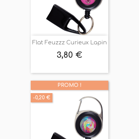
Flat Feuzzz Curieux Lapin
3,80 €
Prix
PROMO !
-0,20 €