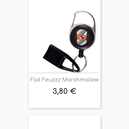
Flat Feuzzz Marshmallow
3,80 €
Prix