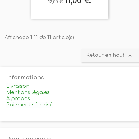
11,00 €
Prix
Prix
12,00 €
de
base
Affichage 1-11 de 11 article(s)

Retour en haut
Informations
Livraison
Mentions légales
A propos
Paiement sécurisé