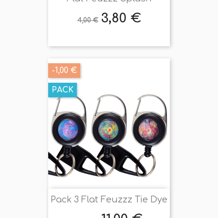
3,80 €
Prix
Prix
4,00 €
de
base
-1,00 €
PACK
Pack 3 Flat Feuzzz Tie Dye