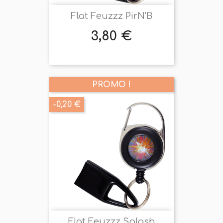
Flat Feuzzz PirN'B
3,80 €
Prix
PROMO !
-0,20 €
Flat Feuzzz Splash