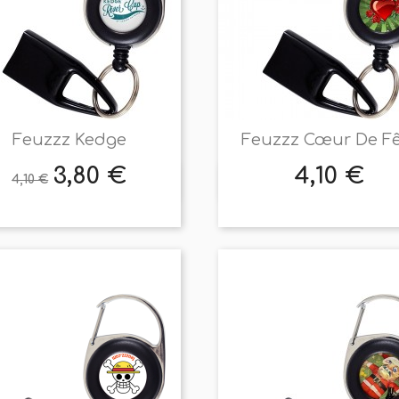
Feuzzz Kedge
Feuzzz Cœur De F
3,80 €
4,10 €
Prix
Prix
Prix
4,10 €


Aperçu rapide
Aperçu rapide
de
base