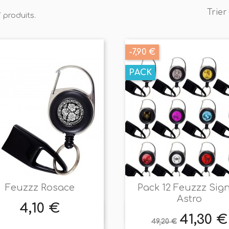
Trier
7 produits.
-7,90 €
PACK
Feuzzz Rosace
Pack 12 Feuzzz Sig
Astro
4,10 €
Prix


Aperçu rapide
Aperçu rapide
41,30 €
Prix
Prix
49,20 €