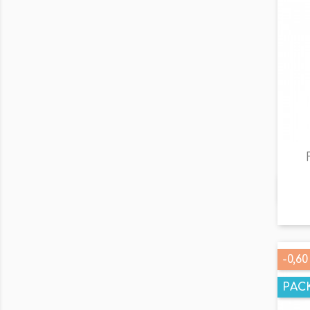
-0,60
PAC