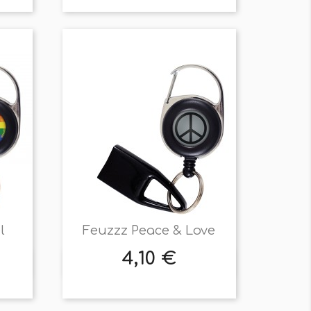
l
Feuzzz Peace & Love
4,10 €
Prix

Aperçu rapide