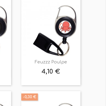
Feuzzz Poulpe
4,10 €
Prix

Aperçu rapide
-0,30 €