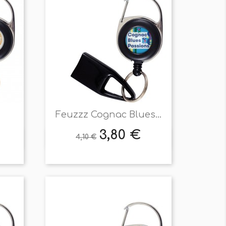
Feuzzz Cognac Blues...
3,80 €
Prix
Prix
4,10 €

Aperçu rapide
de
base