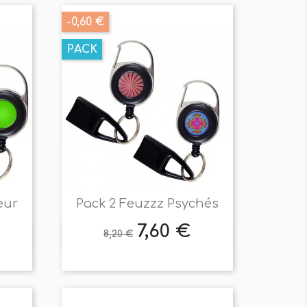
-0,60 €
PACK
eur
Pack 2 Feuzzz Psychés
7,60 €
Prix
Prix
8,20 €

Aperçu rapide
de
base