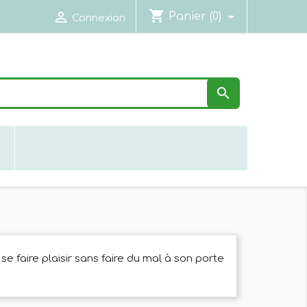
shopping_cart

Panier
(0)
Connexion

N
e faire plaisir sans faire du mal à son porte