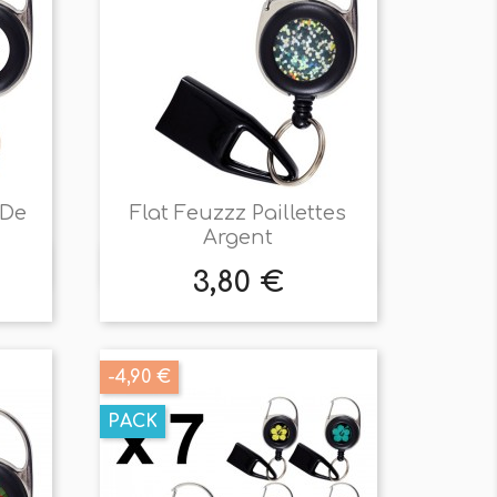
 De
Flat Feuzzz Paillettes
Argent

Aperçu rapide
3,80 €
Prix
-4,90 €
PACK