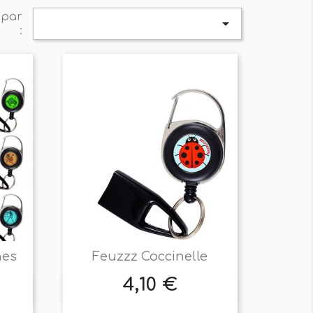
 par

:
nes
Feuzzz Coccinelle
4,10 €
Prix

Aperçu rapide