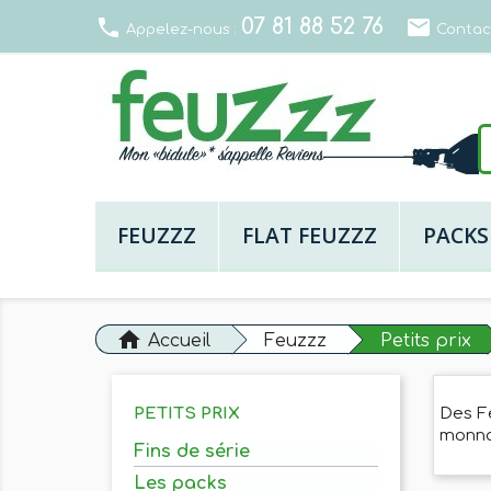
07 81 88 52 76
local_phone
email
Appelez-nous :
Contac
FEUZZZ
FLAT FEUZZZ
PACKS
home
Accueil
Feuzzz
Petits prix
PETITS PRIX
Des Fe
monn
Fins de série
Les packs