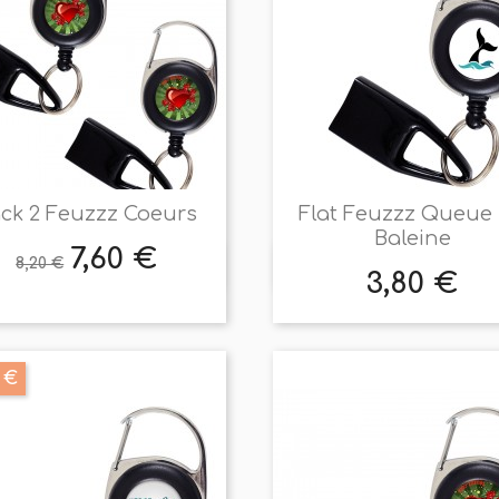
ck 2 Feuzzz Coeurs
Flat Feuzzz Queue
Baleine
7,60 €
Prix
Prix
8,20 €


Aperçu rapide
Aperçu rapide
de
3,80 €
Prix
base
 €