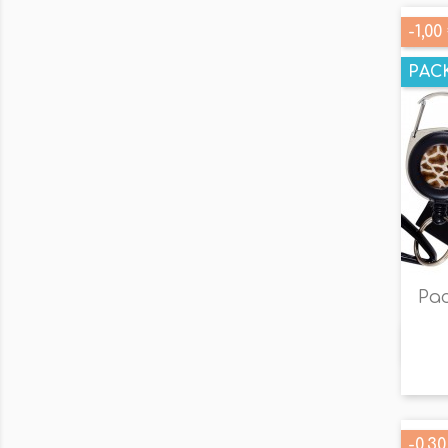
-1,00
PAC
Pa
-0,30