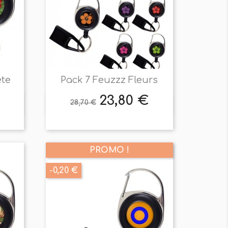
ête
Pack 7 Feuzzz Fleurs
23,80 €
Prix
Prix
28,70 €

Aperçu rapide
de
base
PROMO !
-0,20 €