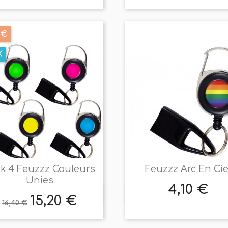
de
base
 €
K
k 4 Feuzzz Couleurs
Feuzzz Arc En Cie
Unies
4,10 €
Prix


Aperçu rapide
Aperçu rapide
15,20 €
Prix
Prix
16,40 €
de
base