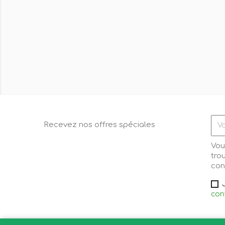
Recevez nos offres spéciales
Vou
tro
cond
conf