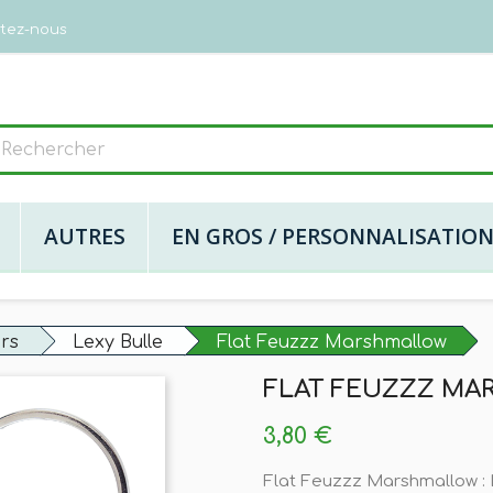
tez-nous
AUTRES
EN GROS / PERSONNALISATIO
urs
Lexy Bulle
Flat Feuzzz Marshmallow
FLAT FEUZZZ M
3,80 €
Flat Feuzzz Marshmallow : 