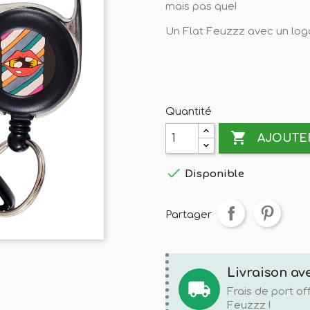
mais pas que!
Un Flat Feuzzz avec un log
Quantité

AJOUTER

Disponible
Partager
Livraison ave
local_shipping
Frais de port o
Feuzzz !