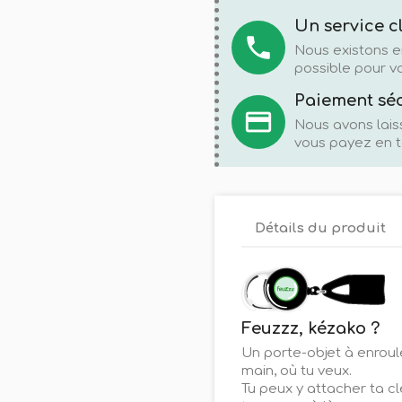
Un service c
local_phone
Nous existons e
possible pour vo
Paiement sé
credit_card
Nous avons lais
vous payez en t
Détails du produit
Feuzzz, kézako ?
Un porte-objet à enroule
main, où tu veux.
Tu peux y attacher ta c