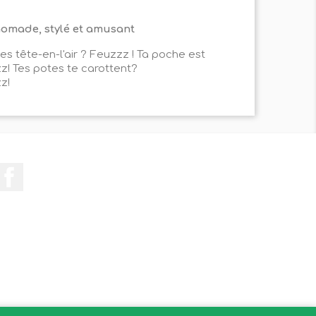
, nomade, stylé et amusant
 es tête-en-l'air ? Feuzzz ! Ta poche est
z! Tes potes te carottent?
z!
Facebook