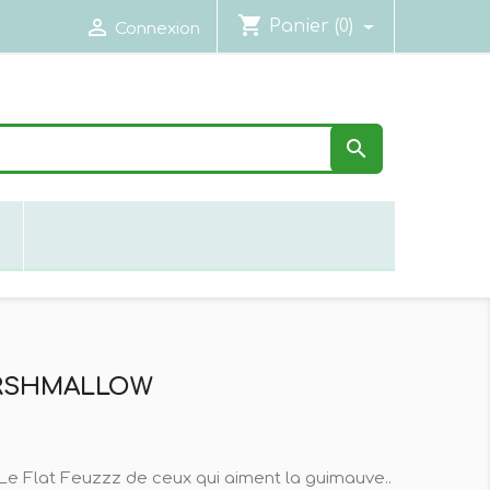
shopping_cart

Panier
(0)
Connexion

N
ARSHMALLOW
Le Flat Feuzzz de ceux qui aiment la guimauve..