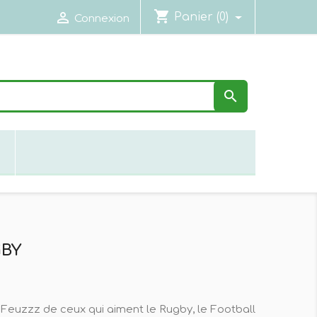
shopping_cart

Panier
(0)
Connexion

N
GBY
 Feuzzz de ceux qui aiment le Rugby, le Football