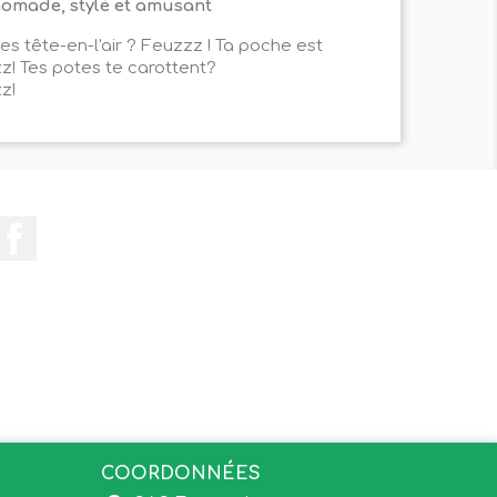
, nomade, stylé et amusant
 es tête-en-l'air ? Feuzzz ! Ta poche est
z! Tes potes te carottent?
z!
Facebook
COORDONNÉES