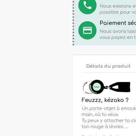
local_phone
Nous existons e
possible pour vo
Paiement sé
credit_card
Nous avons lais
vous payez en t
Détails du produit
Feuzzz, kézako ?
Un porte-objet à enroule
main, où tu veux.
Tu peux y attacher ta c
ton rouge à lèvres, ...