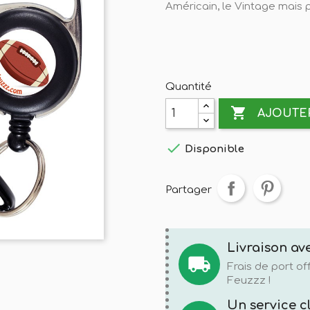
Américain, le Vintage mais p
Quantité

AJOUTER

Disponible
Partager
Livraison ave
local_shipping
Frais de port o
Feuzzz !
Un service c