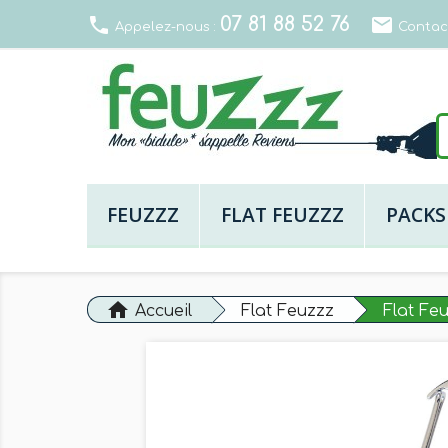
07 81 88 52 76
local_phone
email
Appelez-nous :
Contac
FEUZZZ
FLAT FEUZZZ
PACKS
home
Accueil
Flat Feuzzz
Flat Fe