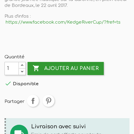
de Bordeaux, le 22 avril 2017.
Plus d'infos :
https://www.facebook.com/KedgeRiverCup/?fref=ts
Quantité

AJOUTER AU PANIER

Disponible
Partager
Livraison avec suivi
local_shipping