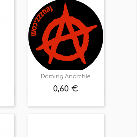
Doming Anarchie
0,60 €
Prix

Aperçu rapide