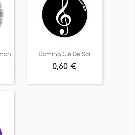
umon
Doming Clé De Sol
0,60 €
Prix

Aperçu rapide