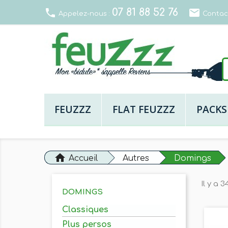
07 81 88 52 76
local_phone
email
Appelez-nous :
Contac
FEUZZZ
FLAT FEUZZZ
PACKS
home
Accueil
Autres
Domings
Il y a 3
DOMINGS
Classiques
Plus persos