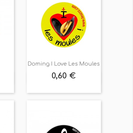
Doming I Love Les Moules
0,60 €
Prix

Aperçu rapide