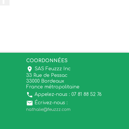
COORDONNÉES
location_on
SAS Feuzzz Inc
33 Rue de Pessac
33000 Bordeaux
France métropolitaine
local_phone
Appelez-nous :
07 81 88 52 76
email
Écrivez-nous :
nathalie@feuzzz.com