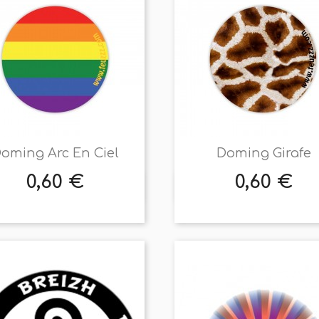
oming Arc En Ciel
Doming Girafe
0,60 €
0,60 €
Prix
Prix


Aperçu rapide
Aperçu rapide