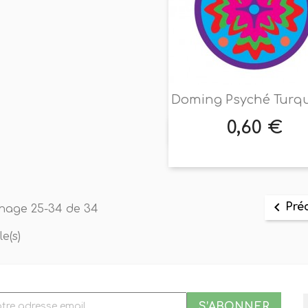
Doming Psyché Turq
0,60 €
Prix

Aperçu rapide

Pré
chage 25-34 de 34
le(s)