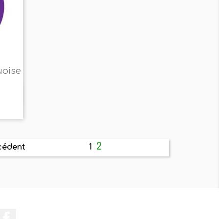
uoise
2
1
cédent
Facebook