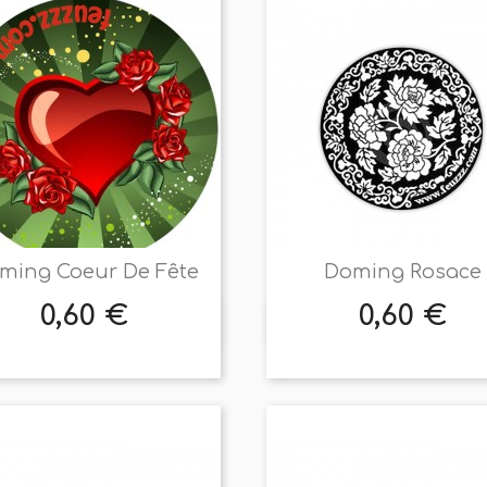
ming Coeur De Fête
Doming Rosace
0,60 €
0,60 €
Prix
Prix


Aperçu rapide
Aperçu rapide