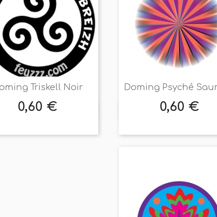
oming Triskell Noir
Doming Psyché Sa
0,60 €
0,60 €
Prix
Prix


Aperçu rapide
Aperçu rapide